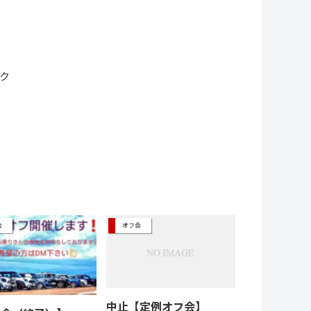
ク
会
オフ会
中止【定例オフ会】