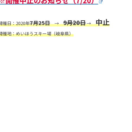
※開催中止のお知らせ（7/20）
中止
9月20日
7月25日
開催日：2020年
→
→
開催地：めいほうスキー場（岐阜県）