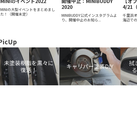
MINIのイベント2022
開催中止：MINIBUDDY
【オ
2020
4/2
MINIの大型イベントをまとめまし
た！（開催未定）
MINIBUDDY公式インスタグラムよ
千里浜
り、開催中止のお知ら...
海辺での
PicUp
未塗装樹脂を黒々に
拭
キャリパー塗装DIY
復活！