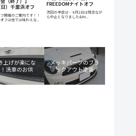
フ会（終了）】
FREEDOMナイトオフ
1（日）千里浜オフ
次回の予定は… 6月1日は残念なが
オフ開催のご案内です！！
ら中止となりました&#x...
オフは他では味わえな...
き上げが楽にな
メッキパーツのブラ
る！洗車のお供
ックアウト塗装