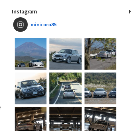
Instagram
minicoro85
流